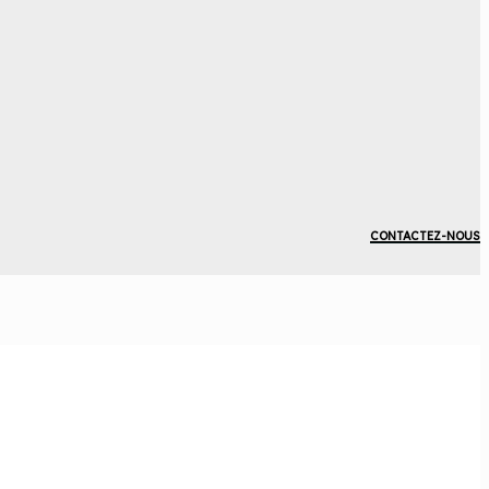
 commune
ne
il
CONTACTEZ-NOUS